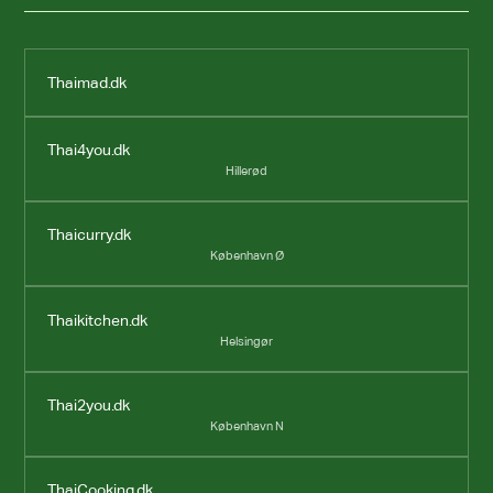
Thaimad.dk
Thai4you.dk
Hillerød
Thaicurry.dk
København Ø
Thaikitchen.dk
Helsingør
Thai2you.dk
København N
ThaiCooking.dk